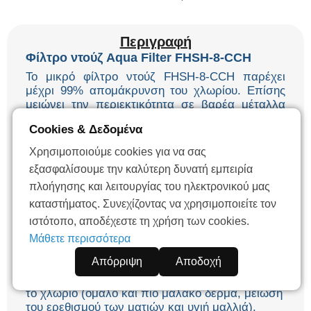
Περιγραφή
Φίλτρο ντούζ Aqua Filter FHSH-8-CCH
Το μικρό φίλτρο ντούζ FHSH-8-CCH παρέχει
μέχρι 99% απομάκρυνση του χλωρίου. Επίσης
μειώνει την περιεκτικότητα σε βαρέα μέταλλα
όπως ο μόλυβδος, το χρώμιο και ο υδράργυρος.
Cookies & Δεδομένα
Το φίλτρο ντούζ αφαιρεί αποτελεσματικά
επιβλαβείς ατμούς που προκαλούνται από ένα
Χρησιμοποιούμε cookies για να σας
μείγμα ζεστού νερού και χλωρίου κατά τη
εξασφαλίσουμε την καλύτερη δυνατή εμπειρία
διάρκεια του ντούζ και του μπάνιου.
πλοήγησης και λειτουργίας του ηλεκτρονικού μας
Χαρακτηριστικά
καταστήματος. Συνεχίζοντας να χρησιμοποιείτε τον
ιστότοπο, αποδέχεστε τη χρήση των cookies.
Εξαλείφει το χλώριο.
Αφαιρεί τα βαρέα μέταλλα (μόλυβδος, χρώμιο,
Μάθετε περισσότερα
υδράργυρος).
Απόρριψη
Αποδοχή
Βελτιώνει τη γεύση και την οσμή του νερού.
Ελαχιστοποιεί τις ανεπιθύμητες αντιδράσεις με
το χλώριο (ομαλό και πιο μαλακό δέρμα, μείωση
του ερεθισμού των ματιών και υγιή μαλλιά).